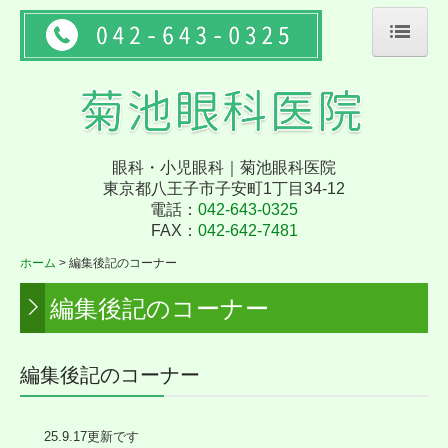
ホーム
診療案内
医師の紹介
眼科・小児眼科｜
菊池眼科医院
東京都八王子市子安町1丁目34-12
アクセス
電話：
042-643-0325
FAX：
042-642-7481
施設・設備など
ホーム
編集後記のコーナー
斜視とは？
編集後記のコーナー
弱視とは？
先天性鼻涙管閉塞とは？
編集後記のコーナー
緑内障・白内障
ドライアイでお困りの方に
25.9.17
更新です