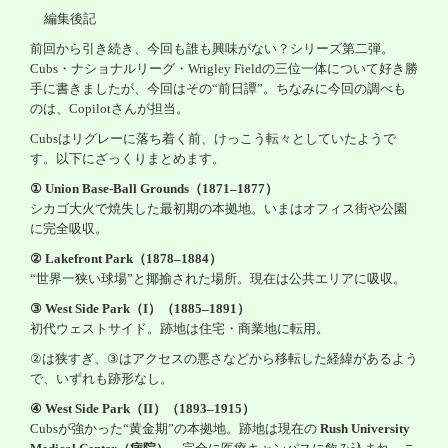
目の病気
編集後記
前回から引き続き、今回も誰も興味がない？シリーズ第二弾。
日帰り手術
Cubs
・ナショナルリーグ・
Wrigley Field
の三位一体について好き勝
手に書きましたが、今回はその
“
前日譚
”
。ちなみに今回の調べも
メガネ・コンタクトレンズ
のは、
Copilot
さんが担当。
お子様の弱視・近視について
Cubs
はリグレーに落ち着く前、けっこう転々としていたようで
す。以下にざっくりまとめます。
オリジナル系図
① Union Base-Ball Grounds
（
1871–1877
）
シカゴ大火で焼失した最初期の本拠地。いまはオフィス街や公園
古代史の部屋
に完全吸収。
編集後記のコーナー
② Lakefront Park
（
1878–1884
）
“
世界一狭い球場
”
と揶揄された場所。現在は公共エリアに吸収。
③ West Side Park
（
I
）（
1885–1891
）
初代ウェストサイド。跡地は住宅・商業地に転用。
②
は狭すぎ、
③
はアクセスの悪さなどから移転した経緯があるよう
で、いずれも跡形なし。
④ West Side Park
（
II
）（
1893–1915
）
Cubs
が強かった
“
黄金期
”
の本拠地。跡地は現在の
Rush University