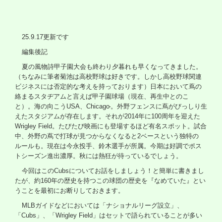
25.9.17
更新です
編集後記
夏の風物詩甲子園大会も終わり夕暮れも早くなってきました。
（ちなみに筆者菊池は高校野球は好きです。しかし高校野球関連
ビジネスには否定的な考えを持っております）日本において蔦の
絡まるスタヂアムと言えば甲子園球場（現在、再生中とのこ
と）。海の向こう
USA
、
Chicago
。外野フェンスに蔦がびっしり生
えたスタジアムが存在します。それが
2014
年に
100
周年を迎えた
Wrigley Field
。たびたび映画にも登場するほど有名スポット。試合
中、外野の蔦で打球が見つからなくなると
2
ベースという独特の
ルールも。現在は今永投手、鈴木選手が所属。今期は好調でポス
トシーズン進出濃厚。秋には熱狂が待っているでしょう。
今回はこの
Cubs
についてお話をしましょう！と簡単に書きまし
たが、約
160
年の歴史を持つこの球団の歴史を『なめていた』とい
うことを最初にお断りしておきます。
MLB
ガイドなどにおいては「ナショナルリーグ設立」、
「
Cubs
」、「
Wrigley Field
」はセットで語られていることが多い