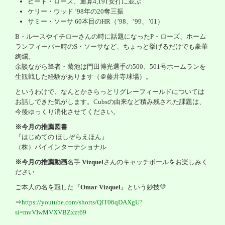
ピート・ローズ、通算
4,191
安打に並ぶ
ケリー・ウッド
’98
年の
20
奪三振
サミー・ソーサ
60
本目の
HR
（
’98
、
’99
、
’01
）
B
・ルースやイチローさんの時に話題になった
P
・ローズ、ホーム
ランフィーバー時の
S
・ソーサなど、ちょっと挙げるだけでも豪華
絢爛。
余談ながら筆者・菊池は門田博光選手の
500
、
501
号ホームランを
生観戦した経験があります（＠藤井寺球場）。
というわけで、なんとかさらっとリグレーフィールドについては
お話しできた気がします。
Cubs
の由来など積み残された課題は、
今後ゆっくり消化させてください。
※今月の推薦図書
『はじめての ほしぞらえほん』
（株）パイインターナショナル
※今月の推薦動画
名手
Vizquel
さんのキャッチボールをお楽しみく
ださい
ご本人の名を冠した『
Omar Vizquel
』という妙技
💛
⇒
https://youtube.com/shorts/QlT06qDAXgU?
si=mvVIwMVXVBZxzt69