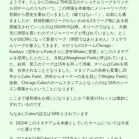
ようです。たしかに
Cubs
は‘
76
年設立のナショナルリーグオリジナ
ル
10
チームのうちの一つ。この球場を本拠地にメジャーリーグの
初期から歴史を重ねていきました（嘘ではない！）。以前にも書
きましたが、群雄割拠のリーグからいわゆる
2
大リーグ制にある程
度確立されていったのは
1910
年代以降。大リーグではなく、大都
市に球団を置いたのでメジャーリーグと呼ばれていました。とこ
ろが
1913
年になって新規リーグ（球団ではありません）フェデラ
ルリーグが参入してきます。そのうちの
1
チーム
Chicago
・
Keeleys
（翌年から
Feds
さらに翌年
Whale
に変更）がこのスタヂア
ムを使用したとのこと。当初は
Weeghman Field
と呼ばれていまし
た。結局、第三のリーグは
15
年を持って消滅、チームは
Cubs
を買
収、合併されることとなりました。スタジアムの名称も変遷し
20
年から
Cubs Field
、
26
年からオーナーの名を冠して
Wrigley Field
と
改称。
Chicago Cubs
のホームスタジアムとなったのは‘
16
年のシー
ズン開幕からということになります。
ここまで違和感をお感じになりましたか？前述の
3
セットは微妙に
ずれているのです。
ちなみに
Cubs
の設立は‘
68
年とされています
①
1915
年このスタヂアムを本拠としていたチームについては今述
べた通りです。
②
ではそれ以前
Cubs
はどこで試合をしていたのでしょうか？