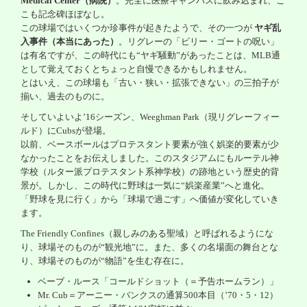
Medical Center
（病院）
。完全に医療キャンパスに飲み込まれ、こ
こも記念碑ほぼなし。
この球場ではいくつか珍事件が起きたようで、その一つが
ヤギ乱
入事件（本当にあった）
。リグレーの「ビリー・ゴートの呪い」
は有名ですが、この時代にも
“
ヤギ騒動
”
があったことは、
MLB
通
として覚えておくとちょっと自慢できるかもしれません。
とはいえ、この球場も「古い・狭い・拡張できない」の三拍子が
揃い、過去のものに。
そしていよいよ
’16
シーズン、
Weeghman Park
（現リグレーフィー
ルド）に
Cubs
が登場。
以前、ベースボールはプロテスタント要素が強く娯楽的要素が少
なかったことをお伝えしました。このスタジアムにもルーテル神
学校（ルター派プロテスタント系神学校）の跡地という歴史的背
景が。しかし、この時代に野球は一気に
“
娯楽産業
”
へと進化。
「野球を見に行く」から「球場で過ごす」へ価値が変化していき
ます。
The Friendly Confines
（親しみのある聖域）と呼ばれるようにな
り、球場そのものが
“
観光地
”
に。また、多くの名場面の舞台とな
り、球場そのものが
“
物語
”
を生む存在に。
ベーブ・ルース「コールドショット（＝予告ホームラン）」
Mr. Cub
＝アーニー・バンクスの通算
500
本目（
’70
・
5
・
12
）