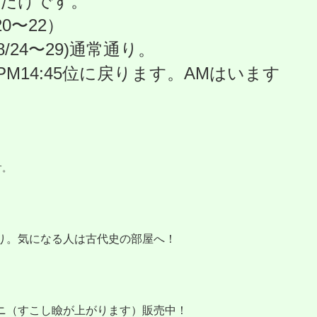
)だけです。
0〜22）
/24〜29)通常通り。
4PM14:45位に戻ります。AMはいます
す。
あり。気になる人は古代史の部屋へ！
ニ（すこし瞼が上がります）販売中！