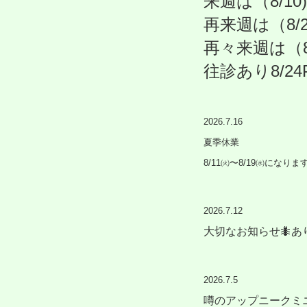
来週
は
（8/10
再来週は（8/2
再々来週は（8
往診あり8/2
2026.7.16
夏季休業
8/11㈫〜8/19㈬になりま
2026.7.12
大切なお知らせ🐜
2026.7.5
噂のアップニークミ