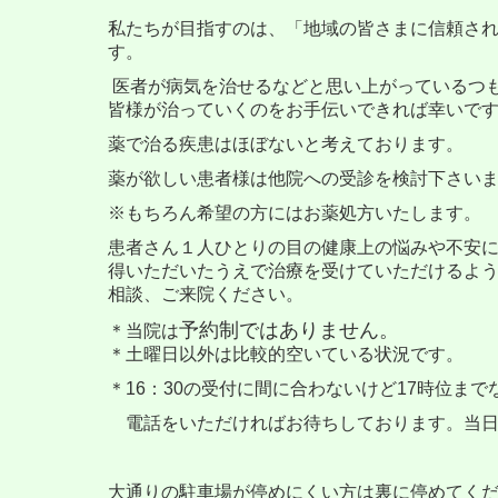
私たちが目指すのは、「地域の皆さまに信頼さ
す。
医者が病気を治せるなどと思い上がっているつ
皆様が治っていくのをお手伝いできれば幸いで
薬で治る疾患はほぼないと考えております。
薬が欲しい患者様は他院への受診を検討下さい
※もちろん希望の方にはお薬処方いたします。
患者さん１人ひとりの目の健康上の悩みや不安
得いただいたうえで治療を受けていただけるよ
相談、ご来院ください。
予約制ではありません。
＊当院は
＊土曜日以外は比較的空いている状況です。
＊
16：30の受付に間に合わないけど17時位ま
電話をいただければお待ちしております。当日
大通りの駐車場が停めにくい方は裏に停めてくだ