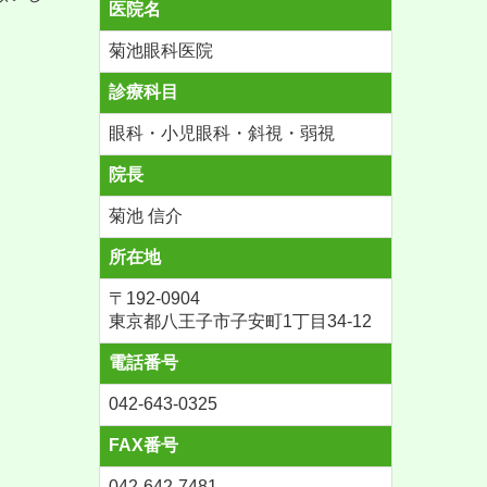
医院名
菊池眼科医院
診療科目
眼科・小児眼科・斜視・弱視
院長
菊池 信介
所在地
〒192-0904
東京都八王子市
子安町1丁目34-12
電話番号
042-643-0325
FAX番号
042-642-7481